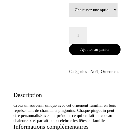
quantité
de
Ornement
personnalisé
Ajouter au panier
famille
de
pingouins
Catégories :
Noël
,
Ornements
Description
Créez un souvenir unique avec cet ornement familial en bois
représentant de charmants pingouins. Chaque pingouin peut
être personnalisé avec un prénom, ce qui en fait un cadeau
chaleureux et parfait pour célébrer les fêtes en famille.
Informations complémentaires