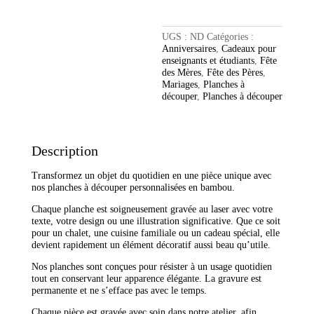
personnalisée
UGS :
ND
Catégories :
Anniversaires
,
Cadeaux pour
enseignants et étudiants
,
Fête
des Mères
,
Fête des Pères
,
Mariages
,
Planches à
découper
,
Planches à découper
Description
Transformez un objet du quotidien en une pièce unique avec
nos planches à découper personnalisées en bambou.
Chaque planche est soigneusement gravée au laser avec votre
texte, votre design ou une illustration significative. Que ce soit
pour un chalet, une cuisine familiale ou un cadeau spécial, elle
devient rapidement un élément décoratif aussi beau qu’utile.
Nos planches sont conçues pour résister à un usage quotidien
tout en conservant leur apparence élégante. La gravure est
permanente et ne s’efface pas avec le temps.
Chaque pièce est gravée avec soin dans notre atelier, afin