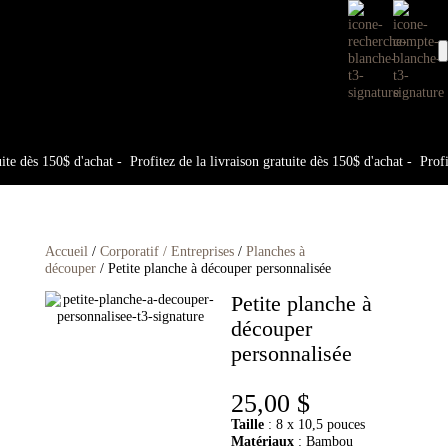
e dès 150$ d'achat -
Profitez de la livraison gratuite dès 150$ d'achat -
Profitez
Accueil
/
Corporatif / Entreprises
/
Planches à
découper
/ Petite planche à découper personnalisée
Petite planche à
découper
personnalisée
25,00
$
Taille
: 8 x 10,5 pouces
Matériaux
: Bambou