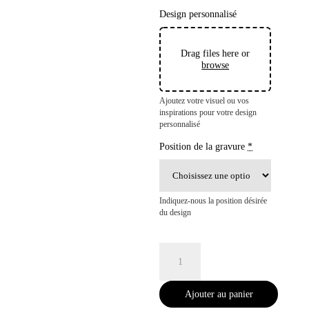
Design personnalisé
Drag files here or
browse
Ajoutez votre visuel ou vos
inspirations pour votre design
personnalisé
Position de la gravure
*
Indiquez-nous la position désirée
du design
quantité
de
Petite
planche
Ajouter au panier
à
découper