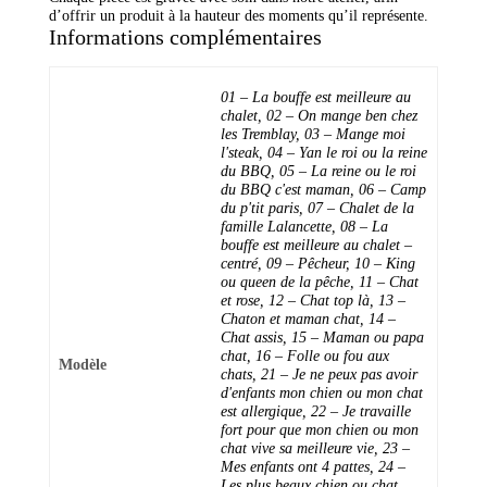
d’offrir un produit à la hauteur des moments qu’il représente.
Informations complémentaires
01 – La bouffe est meilleure au
chalet, 02 – On mange ben chez
les Tremblay, 03 – Mange moi
l'steak, 04 – Yan le roi ou la reine
du BBQ, 05 – La reine ou le roi
du BBQ c'est maman, 06 – Camp
du p'tit paris, 07 – Chalet de la
famille Lalancette, 08 – La
bouffe est meilleure au chalet –
centré, 09 – Pêcheur, 10 – King
ou queen de la pêche, 11 – Chat
et rose, 12 – Chat top là, 13 –
Chaton et maman chat, 14 –
Chat assis, 15 – Maman ou papa
chat, 16 – Folle ou fou aux
Modèle
chats, 21 – Je ne peux pas avoir
d'enfants mon chien ou mon chat
est allergique, 22 – Je travaille
fort pour que mon chien ou mon
chat vive sa meilleure vie, 23 –
Mes enfants ont 4 pattes, 24 –
Les plus beaux chien ou chat