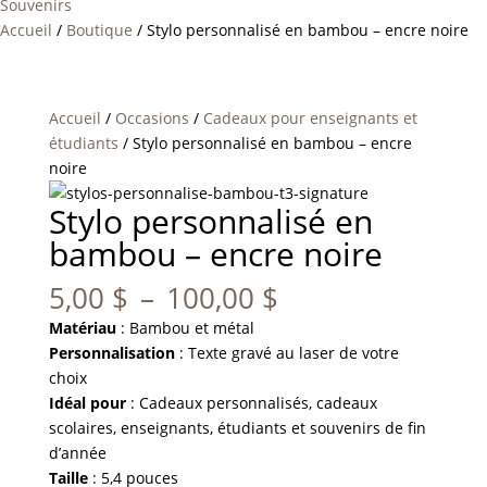
Souvenirs
Accueil
/
Boutique
/
Stylo personnalisé en bambou – encre noire
Accueil
/
Occasions
/
Cadeaux pour enseignants et
étudiants
/ Stylo personnalisé en bambou – encre
noire
Stylo personnalisé en
bambou – encre noire
Plage
5,00
$
–
100,00
$
de
Matériau
: Bambou et métal
prix :
Personnalisation
: Texte gravé au laser de votre
5,00 $
choix
à
Idéal pour
: Cadeaux personnalisés, cadeaux
100,00 $
scolaires, enseignants, étudiants et souvenirs de fin
d’année
Taille
: 5,4 pouces