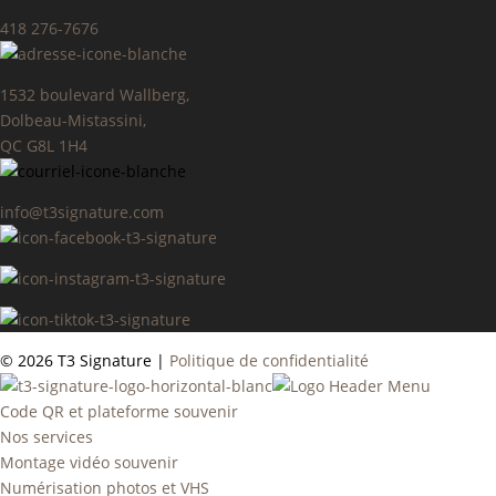
418 276-7676
1532 boulevard Wallberg,
Dolbeau-Mistassini,
QC G8L 1H4
info@t3signature.com
©
2026 T3 Signature |
Politique de confidentialité
Code QR et plateforme souvenir
Nos services
Montage vidéo souvenir
Numérisation photos et VHS