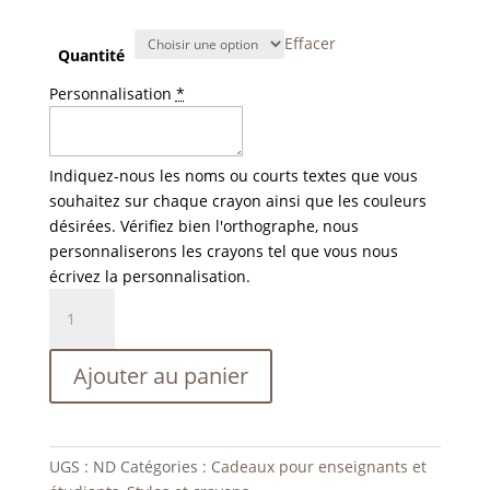
Effacer
Quantité
Personnalisation
*
Indiquez-nous les noms ou courts textes que vous
souhaitez sur chaque crayon ainsi que les couleurs
désirées. Vérifiez bien l'orthographe, nous
personnaliserons les crayons tel que vous nous
écrivez la personnalisation.
quantité
de
Stylo
Ajouter au panier
personnalisé
en
bambou
-
UGS :
ND
Catégories :
Cadeaux pour enseignants et
encre