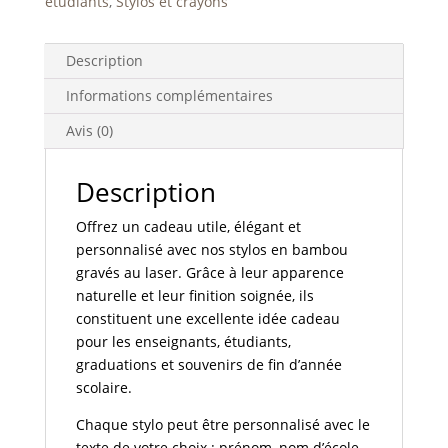
étudiants
,
Stylos et crayons
noire
Description
Informations complémentaires
Avis (0)
Description
Offrez un cadeau utile, élégant et
personnalisé avec nos stylos en bambou
gravés au laser. Grâce à leur apparence
naturelle et leur finition soignée, ils
constituent une excellente idée cadeau
pour les enseignants, étudiants,
graduations et souvenirs de fin d’année
scolaire.
Chaque stylo peut être personnalisé avec le
texte de votre choix : prénom, nom d’école,